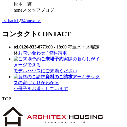
松本一輝
none
スタッフブログ
＜ back
1
2
3
4
5
next ＞
コンタクト
CONTACT
tel.0120-933-877
9:00 - 18:00 毎週水・木曜定
休
お問い合わせ / 資料請求
ご来場予約
実際の暮らしがイ
メージできる
モデルハウスにご来場ください
資料のご請求
アーキテック
スの家づくりがわかる
小冊子をお送りしています
TOP