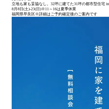
立地も家も妥協なし。32坪に建てた31坪の都市型住宅 i
8月8日(土)-23(日)※11～16は夏季休業
福岡県早良区※詳細はご予約確定後のご案内です