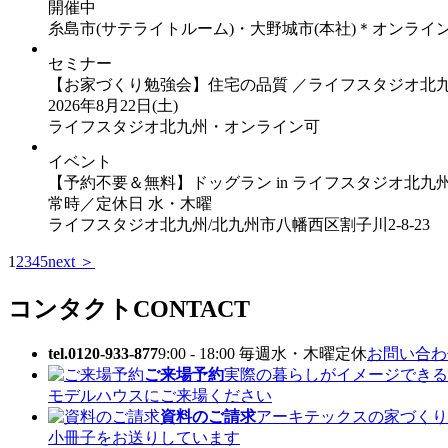
開催中
糸島市(サテライトルーム)・大野城市(本社)＊オンライ
セミナー
【お家づくり勉強会】住宅の品質 ／ライフスタジオ北
2026年8月22日(土)
ライフスタジオ北九州・オンライン可
イベント
【予約不要＆無料】ドッグラン in ライフスタジオ北九州 G
常時／定休日 水・木曜
ライフスタジオ北九州/北九州市八幡西区割子川2-8-23
1
2
3
4
5
next ＞
コンタクト
CONTACT
tel.0120-933-877
9:00 - 18:00 毎週水・木曜定休
お問い合わせ
ご来場予約
実際の暮らしがイメージできる
モデルハウスにご来場ください
資料のご請求
アーキテックスの家づくり
小冊子をお送りしています