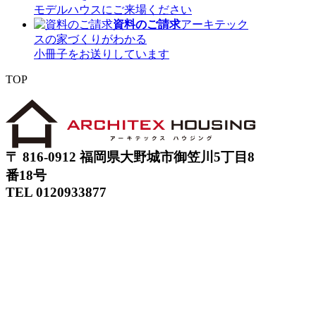
モデルハウスにご来場ください
資料のご請求
アーキテック
スの家づくりがわかる
小冊子をお送りしています
TOP
〒 816-0912 福岡県大野城市御笠川5丁目8
番18号
TEL 0120933877
モデルハウス
イベント
アーキテックスの家
SOLARE
施工実績
コンセプト