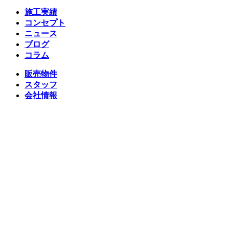
施工実績
コンセプト
ニュース
ブログ
コラム
販売物件
スタッフ
会社情報
リクルート
企業総合 HP
Follow us
Facebook
LINE
Instagram
YouTube
TikTok
Copyright © 2026 Architex housing All rights reserved.
プライバシーポリシー