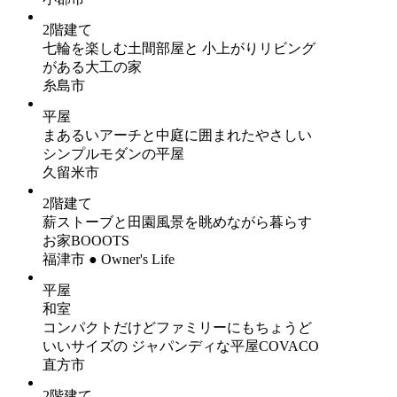
2階建て
七輪を楽しむ土間部屋と 小上がりリビング
がある大工の家
糸島市
平屋
まあるいアーチと中庭に囲まれたやさしい
シンプルモダンの平屋
久留米市
2階建て
薪ストーブと田園風景を眺めながら暮らす
お家BOOOTS
福津市 ● Owner's Life
平屋
和室
コンパクトだけどファミリーにもちょうど
いいサイズの ジャパンディな平屋COVACO
直方市
2階建て