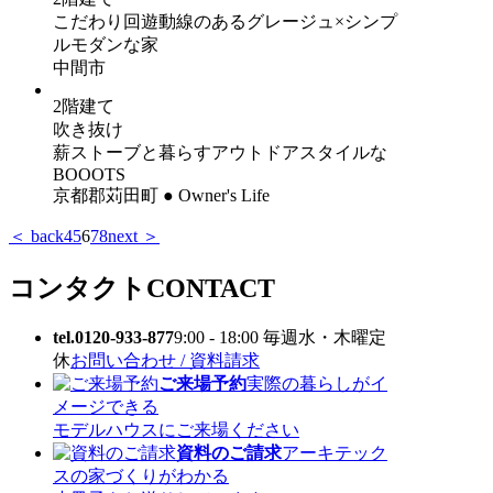
こだわり回遊動線のあるグレージュ×シンプ
ルモダンな家
中間市
2階建て
吹き抜け
薪ストーブと暮らすアウトドアスタイルな
BOOOTS
京都郡苅田町 ● Owner's Life
＜ back
4
5
6
7
8
next ＞
コンタクト
CONTACT
tel.0120-933-877
9:00 - 18:00 毎週水・木曜定
休
お問い合わせ / 資料請求
ご来場予約
実際の暮らしがイ
メージできる
モデルハウスにご来場ください
資料のご請求
アーキテック
スの家づくりがわかる