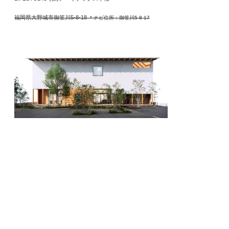
福岡県大野城市御笠川5-8-18
＊ナビ住所：御笠川5-8-17