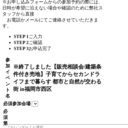
※お申し込みフォームからの参加予約の際には、
日時が希望に沿えない場合や確認のために弊社ス
タッフから直接
お電話かメールにてご連絡させていただきま
す。
STEP 1
ご入力
STEP 2
ご確認
STEP 3
お申込完了
参
加
※終了しました【販売相談会/建築条
イ
件付き売地】子育てからセカンドラ
ベ
イフまで暮らす 都市と自然が交わる
ン
街 in福岡市西区
ト
名
必須
参加会場
必
須
第