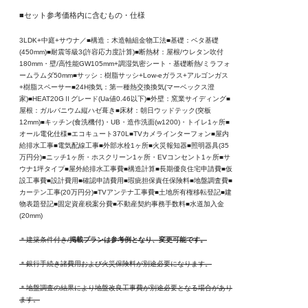
■セット参考価格内に含むもの・仕様
3LDK+中庭+サウナ／■構造：木造軸組金物工法■基礎：ベタ基礎
(450mm)■耐震等級3(許容応力度計算)■断熱材：屋根/ウレタン吹付
180mm・壁/高性能GW105mm+調湿気密シート・基礎断熱/ミラフォ
ームラムダ50mm■サッシ：樹脂サッシ+Low-eガラス+アルゴンガス
+樹脂スペーサー■24H換気：第一種熱交換換気(マーベックス澄
家)■HEAT20GⅡグレード(Ua値0.46以下)■外壁：窯業サイディング■
屋根：ガルバニウム縦ハゼ葺き■床材：朝日ウッドテック(突板
12mm)■キッチン(食洗機付)・UB・造作洗面(w1200)・トイレ1ヶ所■
オール電化仕様■エコキュート370L■TVカメラインターフォン■屋内
給排水工事■電気配線工事■外部水栓1ヶ所■火災報知器■照明器具(35
万円分)■ニッチ1ヶ所・ホスクリーン1ヶ所・EVコンセント1ヶ所■サ
ウナ1坪タイプ■
屋外給排水工事費■構造計算■長期優良住宅申請費■仮
設工事費■設計費用■確認申請費用■瑕疵担保責任保険料■地盤調査費■
カーテン工事(20万円分)■TVアンテナ工事費■土地所有権移転登記■建
物表題登記■固定資産税案分費■不動産契約事務手数料■水道加入金
(20mm)
＊建築条件付き/
掲載プランは参考例となり、変更可能です。
＊銀行手続き諸費用および火災保険料が別途必要になります。
＊地盤調査の結果により地盤改良工事費が別途必要となる場合があり
ます。