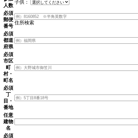
子供：
人数
必須
郵便
住所検索
番号
必須
都道
府県
必須
市区
町
村・
町名
必須
丁
目・
番地
任意
建物
名
必須