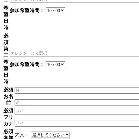
一
希
参加希望時間：
望
日
時
必
須
第
二
希
参加希望時間：
望
日
時
必須
お名
前
必須
フリ
ガナ
必須
大人：
参加