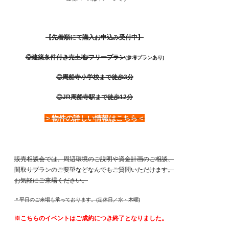
【先着順にて購入お申込み受付中】
◎建築条件付き売土地/フリープラン
(参考プランあり)
◎周船寺小学校まで徒歩3分
◎JR周船寺駅まで徒歩12分
＞物件の詳しい情報はこちら＜
販売相談会では、周辺環境のご説明や資金計画のご相談、
間取りプランのご要望などなんでもご質問いただけます。
お気軽にご来場ください。
＊平日のご来場も承っております。(定休日／水・木曜)
※こちらのイベントはご成約につき終了となりました。