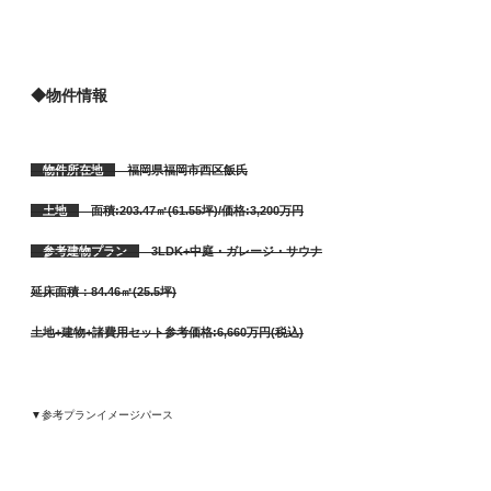
◆物件情報
物件所在地
福岡県福岡市西区飯氏
土地
面積:203.47㎡(61.55坪)/価格:3,200万円
参考建物プラン
3LDK+中庭・ガレージ・サウナ
延床面積：84.46㎡(25.5坪)
土地+建物+諸費用セット参考価格:6,660万円(税込)
▼参考プランイメージパース