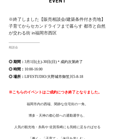
EVENT
※終了しました【販売相談会/建築条件付き売地】
子育てからセカンドライフまで暮らす 都市と自然
が交わる街 in福岡市西区
相談会
◎ 期間：
3月1日(土)-30日(日)＊成約次第終了
◎ 時間：
10:00-16:00
◎ 場所：
LIFESTUDIO/大野城市御笠川5-8-18
※こちらのイベントはご成約につき終了となりました。
福岡市内の西端、閑静な住宅街の一角。
博多・天神の都心部への通勤通学も、
人気の観光地・糸島や 佐賀長崎にも気軽に足をのばせる
「働く」「子育て」「休日を楽しむ」