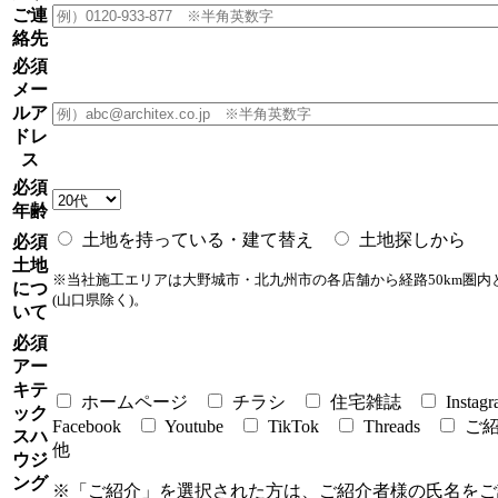
ご連
絡先
必須
メー
ルア
ドレ
ス
必須
年齢
土地を持っている・建て替え
土地探しから
必須
土地
※当社施工エリアは大野城市・北九州市の各店舗から経路50km圏内
につ
(山口県除く)。
いて
必須
アー
キテ
ホームページ
チラシ
住宅雑誌
Instag
ック
Facebook
Youtube
TikTok
Threads
ご
スハ
他
ウジ
ング
※「ご紹介」を選択された方は、ご紹介者様の氏名をご