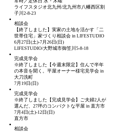
常時／定休日 水・木曜
ライフスタジオ北九州/北九州市八幡西区割
子川2-8-23
相談会
【終了しました】実家の土地を活かす「二
世帯住宅」家づくり相談会 in LIFESTUDIO
6月27日(土)-7月26日(日)
LIFESTUDIO/大野城市御笠川5-8-18
完成見学会
※終了しました【今週末限定】住んで半年
の本音を聞く。平屋オーナー様宅見学会 in
大刀洗町
7月19日(日)
完成見学会
※終了しました【完成見学会】ご夫婦2人が
選んだ、27坪のコンパクトな平屋 in 直方市
7月4日(土)-12日(日)
直方市
相談会