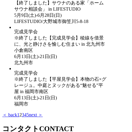
【終了しました】サウナのある家「ホーム
サウナ相談会」 in LIFESTUDIO
5月9日(土)-6月28日(日)
LIFESTUDIO/大野城市御笠川5-8-18
完成見学会
※終了しました【完成見学会】稜線を借景
に、光と静けさを愉しむ住まい in 北九州市
小倉南区
6月13日(土)-21日(日)
北九州市
完成見学会
※終了しました【平屋見学会】本物の石×グ
レージュ。中庭とヌックがある“魅せる”平
屋 in 福岡市南区
6月13日(土)-21日(日)
福岡市
＜ back
1
2
3
4
5
next ＞
コンタクト
CONTACT