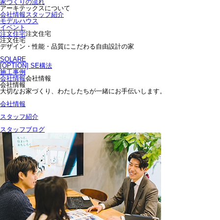
家づくりの流れ
アーキテックスについて
会社情報
スタッフ紹介
モデルハウス
イベント
注文住宅
注文住宅
注文住宅
デザイン・性能・品質にこだわる自由設計の家
SOLARE
[OPTION] SE構法
施工事例
会社情報
会社情報
会社情報
大切なお家づくり、わたしたちが一緒にお手伝いします。
会社情報
スタッフ紹介
スタッフブログ