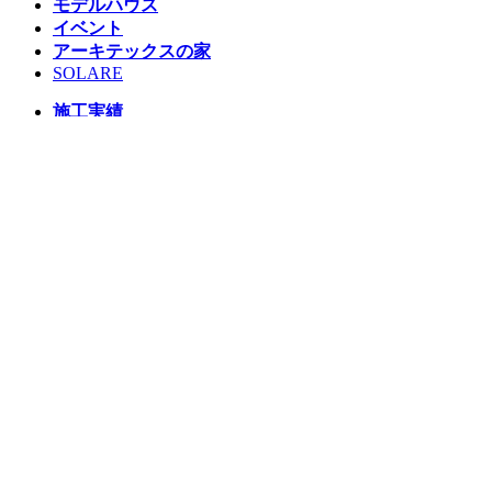
モデルハウス
イベント
アーキテックスの家
SOLARE
施工実績
コンセプト
ニュース
ブログ
コラム
販売物件
スタッフ
会社情報
リクルート
企業総合 HP
Follow us
Facebook
LINE
Instagram
YouTube
TikTok