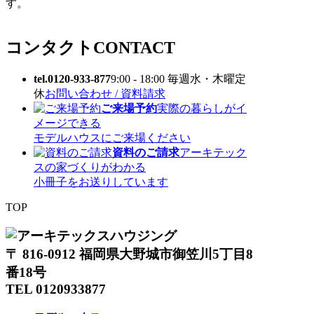
す。
コンタクト
CONTACT
tel.0120-933-877
9:00 - 18:00 毎週水・木曜定
休
お問い合わせ / 資料請求
ご来場予約
実際の暮らしがイ
メージできる
モデルハウスにご来場ください
資料のご請求
アーキテック
スの家づくりがわかる
小冊子をお送りしています
TOP
〒 816-0912 福岡県大野城市御笠川5丁目8
番18号
TEL 0120933877