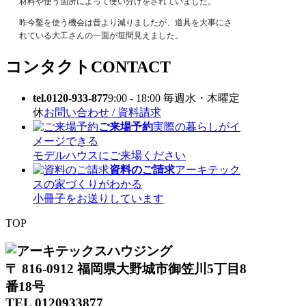
材料や使う箇所によって使い分けをされていました。
昨今鑿を使う機会は昔より減りましたが、道具を大事にさ
れている大工さんの一面が垣間見えました。
コンタクト
CONTACT
tel.0120-933-877
9:00 - 18:00 毎週水・木曜定
休
お問い合わせ / 資料請求
ご来場予約
実際の暮らしがイ
メージできる
モデルハウスにご来場ください
資料のご請求
アーキテック
スの家づくりがわかる
小冊子をお送りしています
TOP
〒 816-0912 福岡県大野城市御笠川5丁目8
番18号
TEL 0120933877