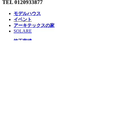
TEL 0120933877
モデルハウス
イベント
アーキテックスの家
SOLARE
施工実績
コンセプト
ニュース
ブログ
コラム
販売物件
スタッフ
会社情報
リクルート
企業総合 HP
Follow us
Facebook
LINE
Instagram