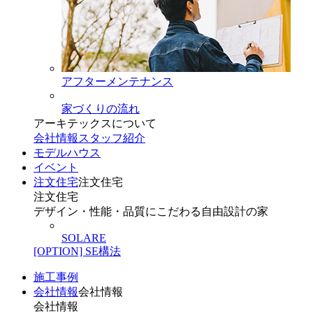
アフターメンテナンス
家づくりの流れ
アーキテックスについて
会社情報
スタッフ紹介
モデルハウス
イベント
注文住宅
注文住宅
注文住宅
デザイン・性能・品質にこだわる自由設計の家
SOLARE
[OPTION] SE構法
施工事例
会社情報
会社情報
会社情報