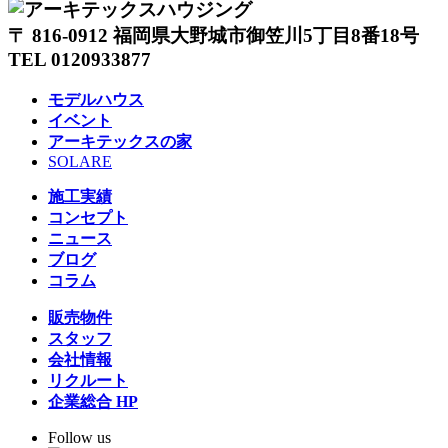
〒 816-0912 福岡県大野城市御笠川5丁目8番18号
TEL 0120933877
モデルハウス
イベント
アーキテックスの家
SOLARE
施工実績
コンセプト
ニュース
ブログ
コラム
販売物件
スタッフ
会社情報
リクルート
企業総合 HP
Follow us