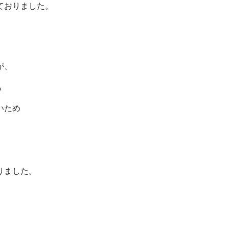
ておりました。
が、
も
いため
。
りました。