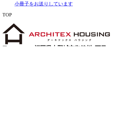
小冊子をお送りしています
TOP
〒 816-0912 福岡県大野城市御笠川5丁目8
番18号
TEL 0120933877
モデルハウス
イベント
アーキテックスの家
SOLARE
施工実績
コンセプト
ニュース
ブログ
コラム