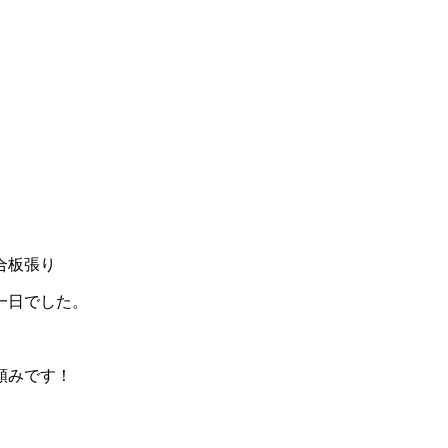
合板張り
一日でした。
頼みです！