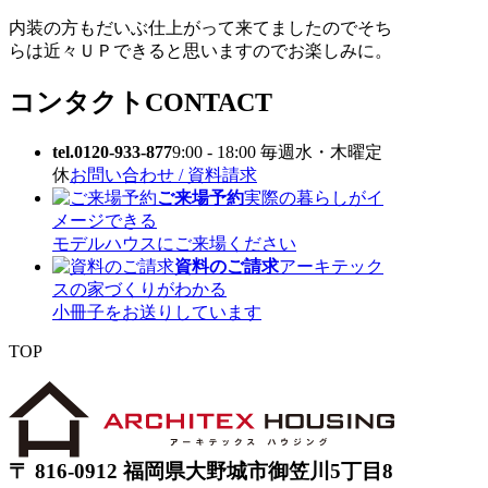
内装の方もだいぶ仕上がって来てましたのでそち
らは近々ＵＰできると思いますのでお楽しみに。
コンタクト
CONTACT
tel.0120-933-877
9:00 - 18:00 毎週水・木曜定
休
お問い合わせ / 資料請求
ご来場予約
実際の暮らしがイ
メージできる
モデルハウスにご来場ください
資料のご請求
アーキテック
スの家づくりがわかる
小冊子をお送りしています
TOP
〒 816-0912 福岡県大野城市御笠川5丁目8