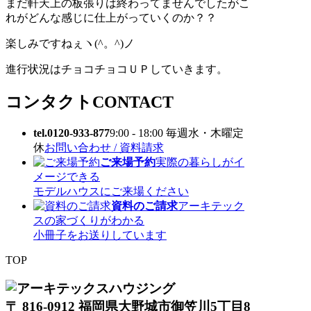
まだ軒天上の板張りは終わってませんでしたがこ
れがどんな感じに仕上がっていくのか？？
楽しみですねぇヽ(^。^)ノ
進行状況はチョコチョコＵＰしていきます。
コンタクト
CONTACT
tel.0120-933-877
9:00 - 18:00 毎週水・木曜定
休
お問い合わせ / 資料請求
ご来場予約
実際の暮らしがイ
メージできる
モデルハウスにご来場ください
資料のご請求
アーキテック
スの家づくりがわかる
小冊子をお送りしています
TOP
〒 816-0912 福岡県大野城市御笠川5丁目8