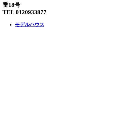
番18号
TEL 0120933877
モデルハウス
イベント
アーキテックスの家
SOLARE
施工実績
コンセプト
ニュース
ブログ
コラム
販売物件
スタッフ
会社情報
リクルート
企業総合 HP
Follow us
Facebook