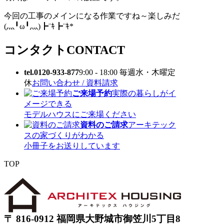
今回の工事のメインになる作業ですね～楽しみだ
(灬╹ω╹灬)┣¨ｷ┣¨ｷ*
コンタクト
CONTACT
tel.0120-933-877
9:00 - 18:00 毎週水・木曜定
休
お問い合わせ / 資料請求
ご来場予約
実際の暮らしがイ
メージできる
モデルハウスにご来場ください
資料のご請求
アーキテック
スの家づくりがわかる
小冊子をお送りしています
TOP
〒 816-0912 福岡県大野城市御笠川5丁目8