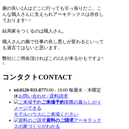
腕の良い2人はどこに行っても引っ張りだこ。こ
んな職人さんに支えられアーキテックスは存在し
ております^ ^
結局家をつくるのは職人さん。
職人さんの腕で仕事の良し悪しが変わるといって
も過言てはないと思います。
弊社にご用命頂ければこの2人が来るかもですよ^
^
コンタクト
CONTACT
tel.0120-933-877
9:00 - 18:00 毎週水・木曜定
休
お問い合わせ / 資料請求
ご来場予約
実際の暮らしがイ
メージできる
モデルハウスにご来場ください
資料のご請求
アーキテック
スの家づくりがわかる