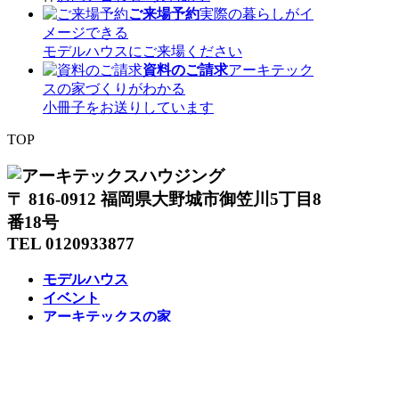
ご来場予約
実際の暮らしがイ
メージできる
モデルハウスにご来場ください
資料のご請求
アーキテック
スの家づくりがわかる
小冊子をお送りしています
TOP
〒 816-0912 福岡県大野城市御笠川5丁目8
番18号
TEL 0120933877
モデルハウス
イベント
アーキテックスの家
SOLARE
施工実績
コンセプト