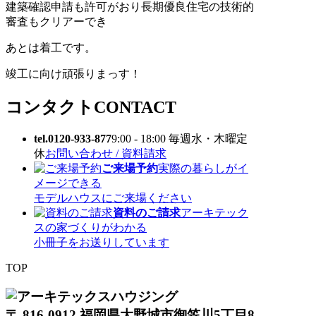
建築確認申請も許可がおり長期優良住宅の技術的
審査もクリアーでき
あとは着工です。
竣工に向け頑張りまっす！
コンタクト
CONTACT
tel.0120-933-877
9:00 - 18:00 毎週水・木曜定
休
お問い合わせ / 資料請求
ご来場予約
実際の暮らしがイ
メージできる
モデルハウスにご来場ください
資料のご請求
アーキテック
スの家づくりがわかる
小冊子をお送りしています
TOP
〒 816-0912 福岡県大野城市御笠川5丁目8