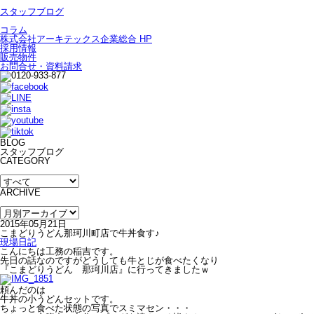
スタッフブログ
コラム
株式会社アーキテックス企業総合 HP
採用情報
販売物件
お問合せ・資料請求
BLOG
スタッフブログ
CATEGORY
ARCHIVE
2015年05月21日
こまどりうどん那珂川町店で牛丼食す♪
現場日記
こんにちは工務の稲吉です。
先日の話なのですがどうしても牛とじが食べたくなり
『こまどりうどん 那珂川店』に行ってきましたｗ
頼んだのは
牛丼の小うどんセットです。
ちょっと食べた状態の写真でスミマセン・・・