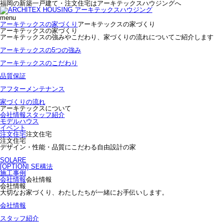
福岡の新築一戸建て・注文住宅はアーキテックスハウジングへ
menu
アーキテックスの家づくり
アーキテックスの家づくり
アーキテックスの家づくり
アーキテックスの強みやこだわり、家づくりの流れについてご紹介します
アーキテックスの5つの強み
アーキテックスのこだわり
品質保証
アフターメンテナンス
家づくりの流れ
アーキテックスについて
会社情報
スタッフ紹介
モデルハウス
イベント
注文住宅
注文住宅
注文住宅
デザイン・性能・品質にこだわる自由設計の家
SOLARE
[OPTION] SE構法
施工事例
会社情報
会社情報
会社情報
大切なお家づくり、わたしたちが一緒にお手伝いします。
会社情報
スタッフ紹介