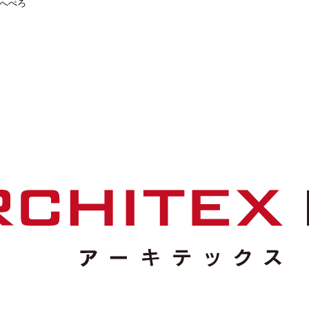
んでる皆さんスミマセン・・・(ﾉ≧ڡ≦)てへぺろ