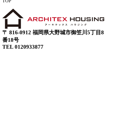
TOP
〒 816-0912 福岡県大野城市御笠川5丁目8
番18号
TEL 0120933877
モデルハウス
イベント
アーキテックスの家
SOLARE
施工実績
コンセプト
ニュース
ブログ
コラム
販売物件
スタッフ