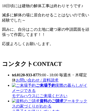
18日頃には建物の解体工事は終わりそうです♪
滅多に解体の場に居合わせることはないので良い
経験でした～
因みに、自分はこの土地に建つ家の申請図面を頑
張って作図してます！！
応援よろしくお願いします。
コンタクト
CONTACT
tel.0120-933-877
9:00 - 18:00 毎週水・木曜定
休
お問い合わせ / 資料請求
ご来場予約
実際の暮らしがイ
メージできる
モデルハウスにご来場ください
資料のご請求
アーキテック
スの家づくりがわかる