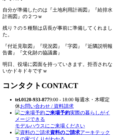
自分が準備したのは『土地利用計画図』『給排水
計画図』の２つｗ
残り？の５種類は店長が事前に準備してくれまし
た。
『付近見取図』『現況図』『字図』『近隣説明報
告書』『文化財の協議書』
明日、役場に図面を持っていきます。拒否されな
いかドキドキですｗ
コンタクト
CONTACT
tel.0120-933-877
9:00 - 18:00 毎週水・木曜定
休
お問い合わせ / 資料請求
ご来場予約
実際の暮らしがイ
メージできる
モデルハウスにご来場ください
資料のご請求
アーキテック
スの家づくりがわかる