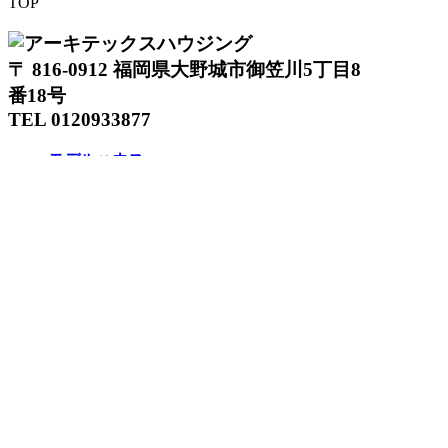
TOP
〒 816-0912 福岡県大野城市御笠川5丁目8
番18号
TEL 0120933877
モデルハウス
イベント
アーキテックスの家
SOLARE
施工実績
コンセプト
ニュース
ブログ
コラム
販売物件
スタッフ
会社情報
リクルート