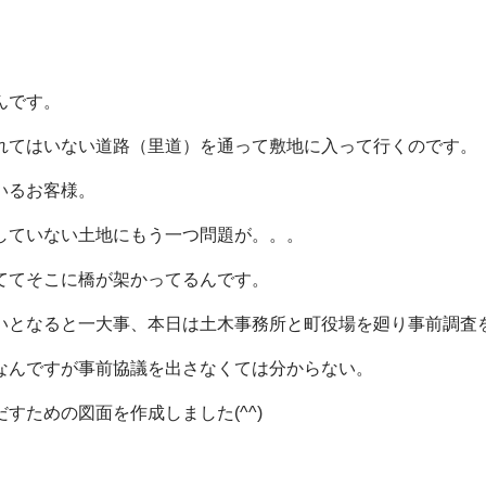
んです。
れてはいない道路（里道）を通って敷地に入って行くのです。
いるお客様。
していない土地にもう一つ問題が。。。
ててそこに橋が架かってるんです。
いとなると一大事、本日は土木事務所と町役場を廻り事前調査
なんですが事前協議を出さなくては分からない。
すための図面を作成しました(^^)