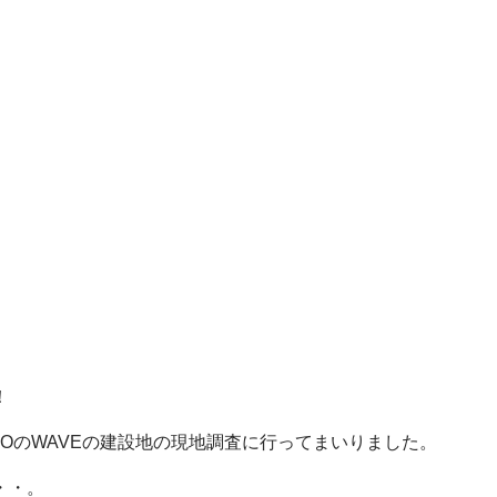
！
nOのWAVEの建設地の現地調査に行ってまいりました。
・・。