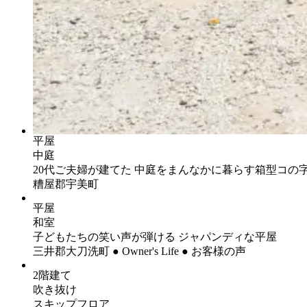
平屋
中庭
20代ご夫婦が建てた 中庭をまんなかに暮らす箱型コの
糟屋郡宇美町
平屋
和室
子どもたちの笑い声が弾ける ジャパンディな平屋
三井郡大刀洗町 ● Owner's Life ● お客様の声
2階建て
吹き抜け
スキップフロア