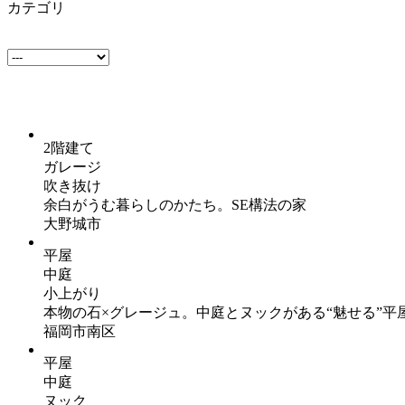
カテゴリ
2階建て
ガレージ
吹き抜け
余白がうむ暮らしのかたち。SE構法の家
大野城市
平屋
中庭
小上がり
本物の石×グレージュ。中庭とヌックがある“魅せる”平
福岡市南区
平屋
中庭
ヌック