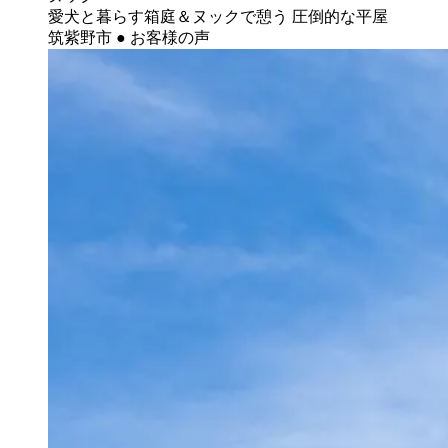
愛犬と暮らす箱庭＆ヌックで憩う 圧倒的な平屋
筑紫野市 ● お客様の声