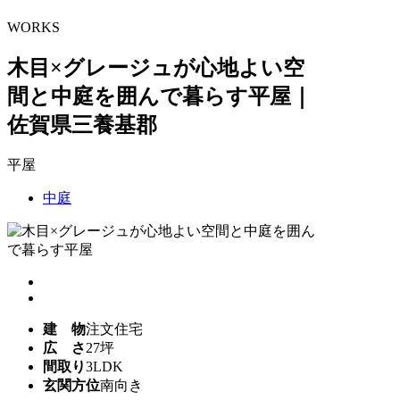
WORKS
木目×グレージュが心地よい空
間と中庭を囲んで暮らす平屋｜
佐賀県三養基郡
平屋
中庭
建 物
注文住宅
広 さ
27坪
間取り
3LDK
玄関方位
南向き