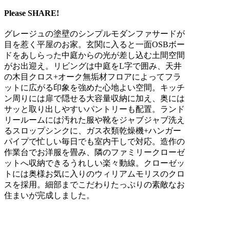
Please SHARE!
グレージュの塗壁のシンプルモダンファサードが
目を惹く平屋のお家。玄関に入ると一面OSBボー
ドをあしらった中庭からの光が差し込む土間空間
がお出迎え。リビングは中庭をL字で囲み、天井
の木目クロス+オーク無垢材フロアによってフラ
ットに広がる印象を強めた心地よい空間。キッチ
ン周りには扉で隠せる大容量収納に加え、奥には
サッと取り出しやすいパントリーも配置。ランド
リールームには汚れた服や靴をジャブジャブ洗え
るスロップシンクに、ガス衣類乾燥機+ハンガー
パイプで忙しい毎日でも室内干しで対応。造作の
作業台でお洋服を畳み、隣のファミリークローゼ
ットへ収納できるうれしい楽々動線。クローゼッ
トには奥様お気に入りのウィリアムモリスのクロ
スを採用。細部までこだわりたっぷりの素敵なお
住まいが完成しました。