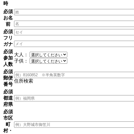
時
必須
お名
前
必須
フリ
ガナ
必須
大人：
参加
子供：
人数
必須
郵便
住所検索
番号
必須
都道
府県
必須
市区
町
村・