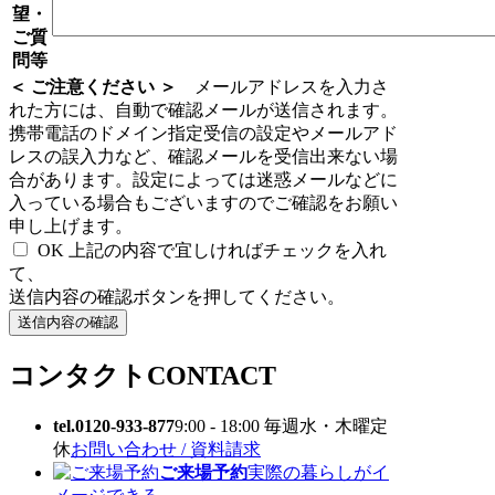
望・
ご質
問等
＜ ご注意ください ＞
メールアドレスを入力さ
れた方には、自動で確認メールが送信されます。
携帯電話のドメイン指定受信の設定やメールアド
レスの誤入力など、確認メールを受信出来ない場
合があります。設定によっては迷惑メールなどに
入っている場合もございますのでご確認をお願い
申し上げます。
OK
上記の内容で宜しければチェックを入れ
て、
送信内容の確認ボタンを押してください。
コンタクト
CONTACT
tel.0120-933-877
9:00 - 18:00 毎週水・木曜定
休
お問い合わせ / 資料請求
ご来場予約
実際の暮らしがイ