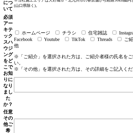
※当社施工エリアは大野城市・北九州市の各店舗から経路50km圏内
につ
(山口県除く)。
いて
必須
アー
キテ
ホームページ
チラシ
住宅雑誌
Instag
ック
Facebook
Youtube
TikTok
Threads
ご
スハ
他
ウジ
ング
※「ご紹介」を選択された方は、ご紹介者様の氏名をご
をど
い。
こで
※「その他」を選択された方は、その詳細をご記入くだ
お知
りに
なり
まし
た
か？
任意
その
他ご
希