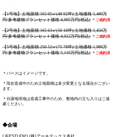
【1号地】
土地面積:165.05㎡(49.92坪)/土地価格:1,480万
円/参考建物プランセット価格:4,005万円(税込)
＊ご成約済
【2号地】
土地面積:165.63㎡(50.10坪)/土地価格:1,450万
円/参考建物プランセット価格:4,022万円(税込)
＊ご成約済
【5号地】
土地面積:250.52㎡(75.78坪)/土地価格:1,980万
円/参考建物プランセット価格:5,110万円(税込)
＊ご成約済
＊パースはイメージです。
＊現在造成中のため土地面積は多少変更となる場合がござい
ます。
＊分譲地現地は造成工事中のため、敷地内の立ち入りはご遠
慮ください。
◆会場
LIFESTUDIO (株)アーキテックス本社