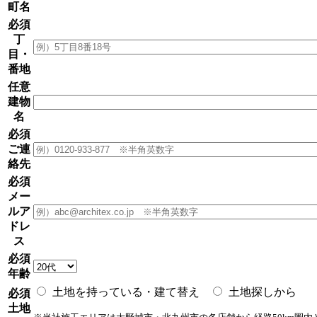
町名
必須
丁
目・
番地
任意
建物
名
必須
ご連
絡先
必須
メー
ルア
ドレ
ス
必須
年齢
土地を持っている・建て替え
土地探しから
必須
土地