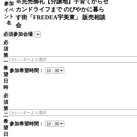
※完売御礼【分譲地】子育てからセ
参加
カンドライフまで のびやかに暮ら
イベ
ント
す街「FREDEA宇美東」 販売相談
名
会
必須
参加会場
必
須
第
一
希
参加希望時間：
望
日
時
必
須
第
二
希
参加希望時間：
望
日