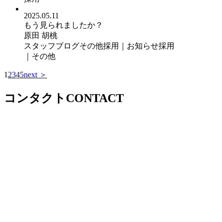
2025.05.11
もう見られましたか？
原田 胡桃
スタッフブログ
その他
採用｜お知らせ
採用
｜その他
1
2
3
4
5
next ＞
コンタクト
CONTACT
tel.0120-933-877
9:00 - 18:00 毎週水・木曜定
休
お問い合わせ / 資料請求
ご来場予約
実際の暮らしがイ
メージできる
モデルハウスにご来場ください
資料のご請求
アーキテック
スの家づくりがわかる
小冊子をお送りしています
TOP