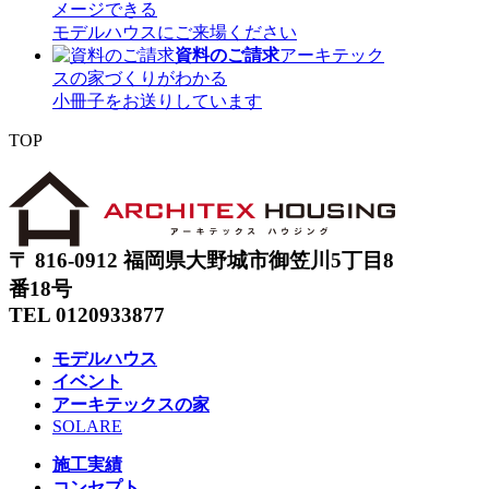
メージできる
モデルハウスにご来場ください
資料のご請求
アーキテック
スの家づくりがわかる
小冊子をお送りしています
TOP
〒 816-0912 福岡県大野城市御笠川5丁目8
番18号
TEL 0120933877
モデルハウス
イベント
アーキテックスの家
SOLARE
施工実績
コンセプト