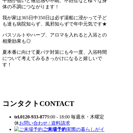
平熱が低いと倦怠感や不眠、不妊症など様々な身
体の不調につながります！
我が家は365日中350日は必ず湯船に浸かって子ど
も達も病院知らず、風邪知らずで年中元気です★
バスソルトやハーブ、アロマを入れると入浴との
相乗効果も◎
夏本番に向けて夏バテ対策にも今一度、入浴時間
について考えてみるきっかけになると嬉しいで
す！
コンタクト
CONTACT
tel.0120-933-877
9:00 - 18:00 毎週水・木曜定
休
お問い合わせ / 資料請求
ご来場予約
実際の暮らしがイ