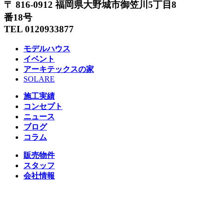
〒 816-0912 福岡県大野城市御笠川5丁目8
番18号
TEL 0120933877
モデルハウス
イベント
アーキテックスの家
SOLARE
施工実績
コンセプト
ニュース
ブログ
コラム
販売物件
スタッフ
会社情報
リクルート
企業総合 HP
Follow us