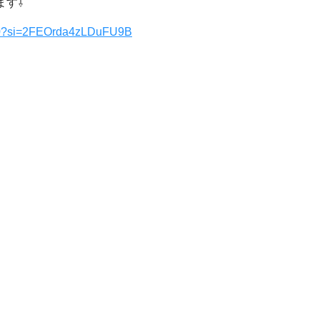
ます⇩
Z30?si=2FEOrda4zLDuFU9B