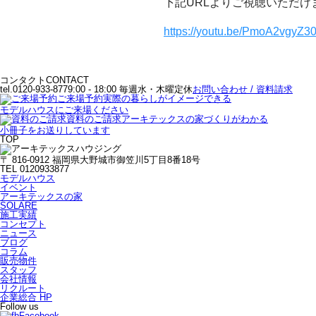
下記URLよりご視聴いただけ
https://youtu.be/PmoA2vgy
コンタクト
CONTACT
tel.0120-933-877
9:00 - 18:00 毎週水・木曜定休
お問い合わせ / 資料請求
ご来場予約
実際の暮らしがイメージできる
モデルハウスにご来場ください
資料のご請求
アーキテックスの家づくりがわかる
小冊子をお送りしています
TOP
〒 816-0912 福岡県大野城市御笠川5丁目8番18号
TEL 0120933877
モデルハウス
イベント
アーキテックスの家
SOLARE
施工実績
コンセプト
ニュース
ブログ
コラム
販売物件
スタッフ
会社情報
リクルート
企業総合 HP
Follow us
Facebook