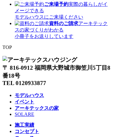
ご来場予約
実際の暮らしがイ
メージできる
モデルハウスにご来場ください
資料のご請求
アーキテック
スの家づくりがわかる
小冊子をお送りしています
TOP
〒 816-0912 福岡県大野城市御笠川5丁目8
番18号
TEL 0120933877
モデルハウス
イベント
アーキテックスの家
SOLARE
施工実績
コンセプト