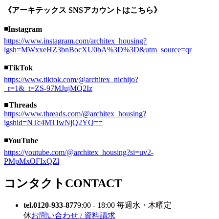
《アーキテックス SNSアカウントはこちら》
◾️Instagram
https://www.instagram.com/architex_housing?
igsh=MWxxeHZ3bnBocXU0bA%3D%3D&utm_source=qr
◾️TikTok
https://www.tiktok.com/@architex_nichijo?
_r=1&_t=ZS-97MJujMQ2Iz
■Threads
https://www.threads.com/@architex_housing?
igshid=NTc4MTIwNjQ2YQ==
◾️YouTube
https://youtube.com/@architex_housing?si=uv2-
PMpMxOFIxQZl
コンタクト
CONTACT
tel.0120-933-877
9:00 - 18:00 毎週水・木曜定
休
お問い合わせ / 資料請求