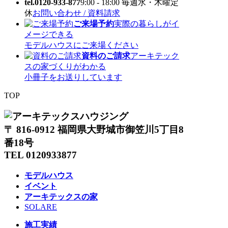
tel.0120-933-877
9:00 - 18:00 毎週水・木曜定
休
お問い合わせ / 資料請求
ご来場予約
実際の暮らしがイ
メージできる
モデルハウスにご来場ください
資料のご請求
アーキテック
スの家づくりがわかる
小冊子をお送りしています
TOP
〒 816-0912 福岡県大野城市御笠川5丁目8
番18号
TEL 0120933877
モデルハウス
イベント
アーキテックスの家
SOLARE
施工実績