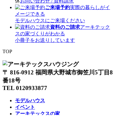
休
お問い合わせ / 資料請求
ご来場予約
実際の暮らしがイ
メージできる
モデルハウスにご来場ください
資料のご請求
アーキテック
スの家づくりがわかる
小冊子をお送りしています
TOP
〒 816-0912 福岡県大野城市御笠川5丁目8
番18号
TEL 0120933877
モデルハウス
イベント
アーキテックスの家
SOLARE
施工実績
コンセプト