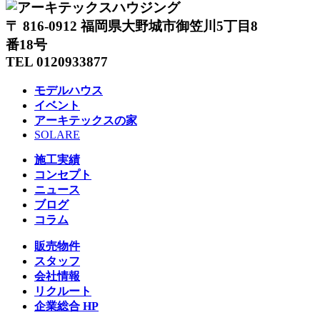
〒 816-0912 福岡県大野城市御笠川5丁目8
番18号
TEL 0120933877
モデルハウス
イベント
アーキテックスの家
SOLARE
施工実績
コンセプト
ニュース
ブログ
コラム
販売物件
スタッフ
会社情報
リクルート
企業総合 HP