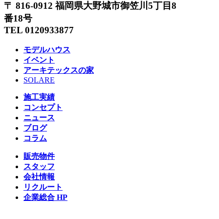
〒 816-0912 福岡県大野城市御笠川5丁目8
番18号
TEL 0120933877
モデルハウス
イベント
アーキテックスの家
SOLARE
施工実績
コンセプト
ニュース
ブログ
コラム
販売物件
スタッフ
会社情報
リクルート
企業総合 HP
Follow us