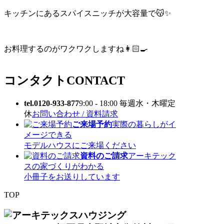
キッチンにあるスパイスニッチが大容量で😽✨
お料理するのがワクワクしますね👩🏻‍🍳
コンタクト
CONTACT
tel.0120-933-877
9:00 - 18:00 毎週水・木曜定
休
お問い合わせ / 資料請求
ご来場予約
実際の暮らしがイ
メージできる
モデルハウスにご来場ください
資料のご請求
アーキテック
スの家づくりがわかる
小冊子をお送りしています
TOP