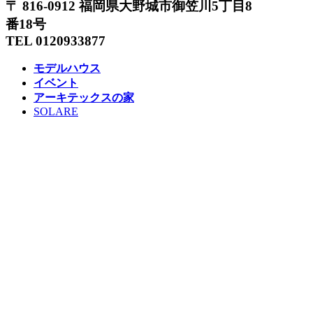
〒 816-0912 福岡県大野城市御笠川5丁目8
番18号
TEL 0120933877
モデルハウス
イベント
アーキテックスの家
SOLARE
施工実績
コンセプト
ニュース
ブログ
コラム
販売物件
スタッフ
会社情報
リクルート
企業総合 HP
Follow us