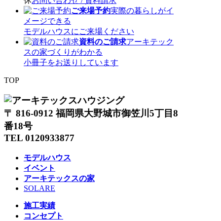
休
お問い合わせ / 資料請求
ご来場予約
実際の暮らしがイ
メージできる
モデルハウスにご来場ください
資料のご請求
アーキテック
スの家づくりがわかる
小冊子をお送りしています
TOP
〒 816-0912 福岡県大野城市御笠川5丁目8
番18号
TEL 0120933877
モデルハウス
イベント
アーキテックスの家
SOLARE
施工実績
コンセプト