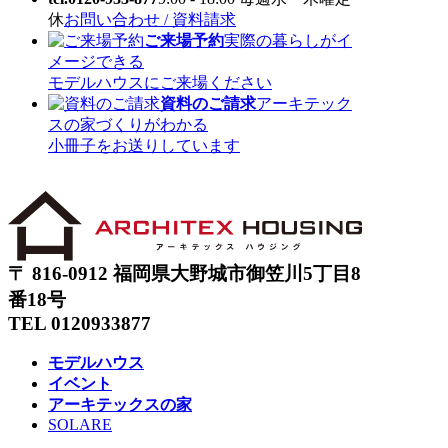
休
お問い合わせ / 資料請求
ご来場予約
実際の暮らしがイ
メージできる
モデルハウスにご来場ください
資料のご請求
アーキテック
スの家づくりがわかる
小冊子をお送りしています
〒 816-0912 福岡県大野城市御笠川5丁目8
番18号
TEL 0120933877
モデルハウス
イベント
アーキテックスの家
SOLARE