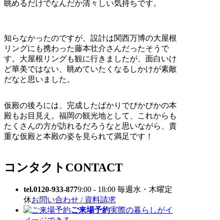
眺めるだけでなんだか清々しい気持ちです。
知らなかったのですが、設計は関西万博の大屋根
リングにも携わった藤本壮介さんだったそうで
す。大屋根リングも観に行きましたが、面白いけ
ど華美ではない、眺めていたくなるしかけが素敵
だなと思いました。
仮殿の後ろには、完成したばかりでぴかぴかの本
殿もお目見え。福岡の観光地として、これからも
たくさんの方が訪れるだろうなと思いながら、貴
重な仮殿と本殿の姿を見られて満足です！
コンタクト
CONTACT
tel.0120-933-877
9:00 - 18:00 毎週水・木曜定
休
お問い合わせ / 資料請求
ご来場予約
実際の暮らしがイ