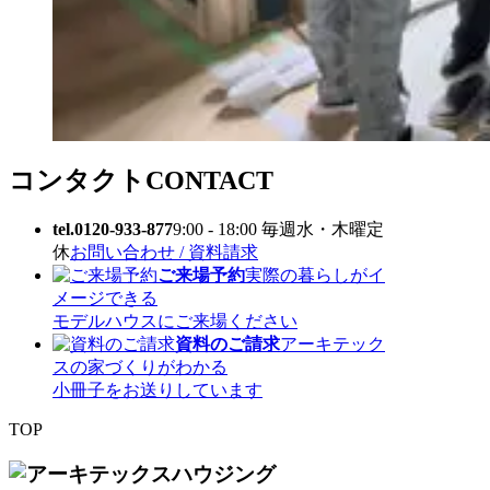
コンタクト
CONTACT
tel.0120-933-877
9:00 - 18:00 毎週水・木曜定
休
お問い合わせ / 資料請求
ご来場予約
実際の暮らしがイ
メージできる
モデルハウスにご来場ください
資料のご請求
アーキテック
スの家づくりがわかる
小冊子をお送りしています
TOP