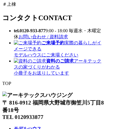
＃上棟
コンタクト
CONTACT
tel.0120-933-877
9:00 - 18:00 毎週水・木曜定
休
お問い合わせ / 資料請求
ご来場予約
実際の暮らしがイ
メージできる
モデルハウスにご来場ください
資料のご請求
アーキテック
スの家づくりがわかる
小冊子をお送りしています
TOP
〒 816-0912 福岡県大野城市御笠川5丁目8
番18号
TEL 0120933877
モデルハウス