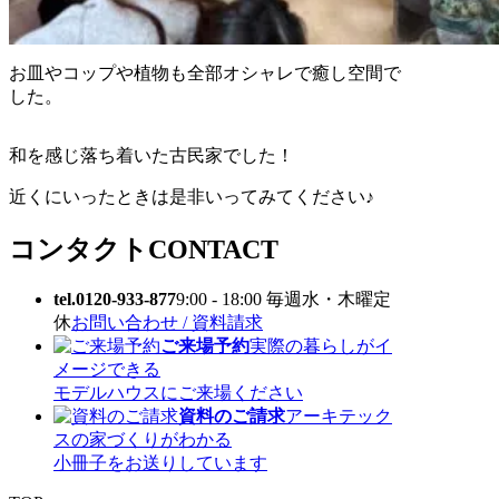
お皿やコップや植物も全部オシャレで癒し空間で
した。
和を感じ落ち着いた古民家でした！
近くにいったときは是非いってみてください♪
コンタクト
CONTACT
tel.0120-933-877
9:00 - 18:00 毎週水・木曜定
休
お問い合わせ / 資料請求
ご来場予約
実際の暮らしがイ
メージできる
モデルハウスにご来場ください
資料のご請求
アーキテック
スの家づくりがわかる
小冊子をお送りしています