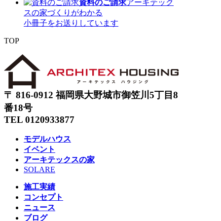
資料のご請求
アーキテック
スの家づくりがわかる
小冊子をお送りしています
TOP
〒 816-0912 福岡県大野城市御笠川5丁目8
番18号
TEL 0120933877
モデルハウス
イベント
アーキテックスの家
SOLARE
施工実績
コンセプト
ニュース
ブログ