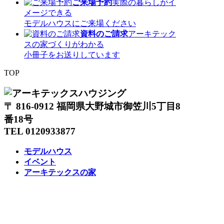
ご来場予約
実際の暮らしがイ
メージできる
モデルハウスにご来場ください
資料のご請求
アーキテック
スの家づくりがわかる
小冊子をお送りしています
TOP
〒 816-0912 福岡県大野城市御笠川5丁目8
番18号
TEL 0120933877
モデルハウス
イベント
アーキテックスの家
SOLARE
施工実績
コンセプト
ニュース