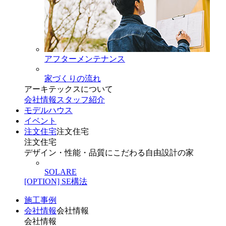
アフターメンテナンス
家づくりの流れ
アーキテックスについて
会社情報
スタッフ紹介
モデルハウス
イベント
注文住宅
注文住宅
注文住宅
デザイン・性能・品質にこだわる自由設計の家
SOLARE
[OPTION] SE構法
施工事例
会社情報
会社情報
会社情報