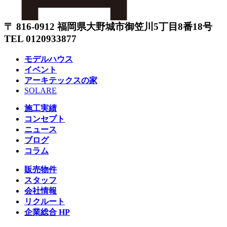
〒 816-0912 福岡県大野城市御笠川5丁目8番18号
TEL 0120933877
モデルハウス
イベント
アーキテックスの家
SOLARE
施工実績
コンセプト
ニュース
ブログ
コラム
販売物件
スタッフ
会社情報
リクルート
企業総合 HP