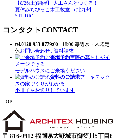
【8/26(土)開催】 大工さんとつくる！
夏休みちびっこ木工教室 in 北九州
STUDIO
コンタクト
CONTACT
tel.0120-933-877
9:00 - 18:00 毎週水・木曜定
休
お問い合わせ / 資料請求
ご来場予約
実際の暮らしがイ
メージできる
モデルハウスにご来場ください
資料のご請求
アーキテック
スの家づくりがわかる
小冊子をお送りしています
TOP
〒 816-0912 福岡県大野城市御笠川5丁目8